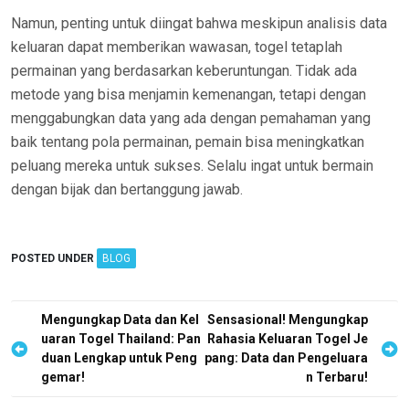
Namun, penting untuk diingat bahwa meskipun analisis data
keluaran dapat memberikan wawasan, togel tetaplah
permainan yang berdasarkan keberuntungan. Tidak ada
metode yang bisa menjamin kemenangan, tetapi dengan
menggabungkan data yang ada dengan pemahaman yang
baik tentang pola permainan, pemain bisa meningkatkan
peluang mereka untuk sukses. Selalu ingat untuk bermain
dengan bijak dan bertanggung jawab.
POSTED UNDER
BLOG
P
Mengungkap Data dan Kel
Sensasional! Mengungkap
uaran Togel Thailand: Pan
Rahasia Keluaran Togel Je
o
duan Lengkap untuk Peng
pang: Data dan Pengeluara
s
gemar!
n Terbaru!
t