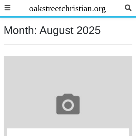
Skip
oakstreetchristian.org
to
content
Month:
August 2025