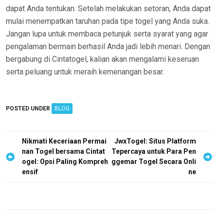
dapat Anda tentukan. Setelah melakukan setoran, Anda dapat
mulai menempatkan taruhan pada tipe togel yang Anda suka.
Jangan lupa untuk membaca petunjuk serta syarat yang agar
pengalaman bermain berhasil Anda jadi lebih menari. Dengan
bergabung di Cintatogel, kalian akan mengalami keseruan
serta peluang untuk meraih kemenangan besar.
POSTED UNDER
BLOG
P
Nikmati Keceriaan Permai
JwxTogel: Situs Platform
nan Togel bersama Cintat
Tepercaya untuk Para Pen
o
ogel: Opsi Paling Kompreh
ggemar Togel Secara Onli
s
ensif
ne
t
n
a