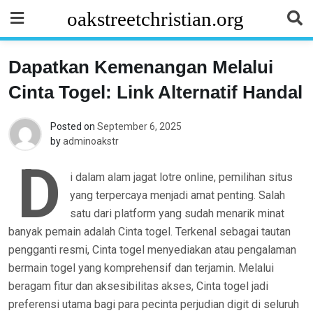
Skip
oakstreetchristian.org
to
content
Dapatkan Kemenangan Melalui
Cinta Togel: Link Alternatif Handal
Posted on
September 6, 2025
by
adminoakstr
D
i dalam alam jagat lotre online, pemilihan situs
yang terpercaya menjadi amat penting. Salah
satu dari platform yang sudah menarik minat
banyak pemain adalah Cinta togel. Terkenal sebagai tautan
pengganti resmi, Cinta togel menyediakan atau pengalaman
bermain togel yang komprehensif dan terjamin. Melalui
beragam fitur dan aksesibilitas akses, Cinta togel jadi
preferensi utama bagi para pecinta perjudian digit di seluruh