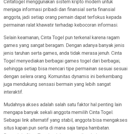
Cintatogel menggunakan sistem kripto modern untuk
menjaga informasi pribadi dan finansial serta finansial
anggota, jadi setiap orang pemain dapat terfokus kepada
permainan ralat khawatir terhadap kebocoran informasi.
Selain keamanan, Cinta Togel pun terkenal karena ragam
games yang sangat beragam. Dengan adanya banyak jenis
jenis taruhan serta games, anda tidak merasa jenuh. Cinta
Togel menyediakan berbagai games togel dari berbagai,
sehingga setiap bisa mencari tipe permainan sesuai sesuai
dengan selera orang. Komunitas dynamis ini berkembang
juga mendukung sensasi bermain yang lebih sangat
interaktif.
Mudahnya akses adalah salah satu faktor hal penting lain
mengapa banyak sekali anggota memilih Cinta Togel.
Sebagai link alternatif yang stabil, anggota bisa mengakses
situs kapan pun serta di mana saja tanpa hambatan.