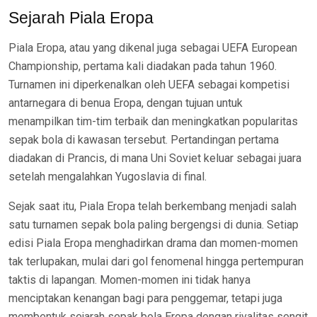
Sejarah Piala Eropa
Piala Eropa, atau yang dikenal juga sebagai UEFA European
Championship, pertama kali diadakan pada tahun 1960.
Turnamen ini diperkenalkan oleh UEFA sebagai kompetisi
antarnegara di benua Eropa, dengan tujuan untuk
menampilkan tim-tim terbaik dan meningkatkan popularitas
sepak bola di kawasan tersebut. Pertandingan pertama
diadakan di Prancis, di mana Uni Soviet keluar sebagai juara
setelah mengalahkan Yugoslavia di final.
Sejak saat itu, Piala Eropa telah berkembang menjadi salah
satu turnamen sepak bola paling bergengsi di dunia. Setiap
edisi Piala Eropa menghadirkan drama dan momen-momen
tak terlupakan, mulai dari gol fenomenal hingga pertempuran
taktis di lapangan. Momen-momen ini tidak hanya
menciptakan kenangan bagi para penggemar, tetapi juga
membentuk sejarah sepak bola Eropa dengan rivalitas sengit