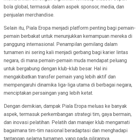
bola global, termasuk dalam aspek sponsor, media, dan
penjualan merchandise.
Selain itu, Piala Eropa menjadi platform penting bagi pemain-
pemain berbakat untuk menunjukkan kemampuan mereka di
panggung internasional. Penampilan gemilang dalam
turnamen ini sering kali menjadi gerbang bagi karier lintas
negara, di mana pemain-pemain muda mendapat peluang
untuk bergabung dengan klub-klub besar. Hal ini
mengakibatkan transfer pemain yang lebih aktif dan
mempengaruhi dinamika liga-liga utama di berbagai negara,
menciptakan persaingan yang lebih ketat.
Dengan demikian, dampak Piala Eropa meluas ke banyak
aspek, termasuk perkembangan strategi tim, gaya bermain,
dan inovasi pelatihan. Pelatih dan manajer klub mengamati
bagaimana tim-tim nasional beradaptasi dan menghadapi
tantangan selama turnamen, yang pada gilirannya