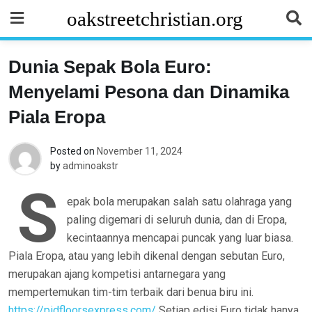
Skip
oakstreetchristian.org
to
content
Dunia Sepak Bola Euro:
Menyelami Pesona dan Dinamika
Piala Eropa
Posted on
November 11, 2024
by
adminoakstr
S
epak bola merupakan salah satu olahraga yang
paling digemari di seluruh dunia, dan di Eropa,
kecintaannya mencapai puncak yang luar biasa.
Piala Eropa, atau yang lebih dikenal dengan sebutan Euro,
merupakan ajang kompetisi antarnegara yang
mempertemukan tim-tim terbaik dari benua biru ini.
https://pidfloorsexpress.com/
Setiap edisi Euro tidak hanya