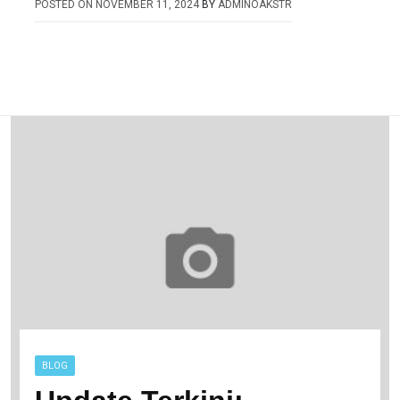
POSTED ON
NOVEMBER 11, 2024
BY
ADMINOAKSTR
BLOG