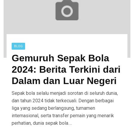
BLOG
Gemuruh Sepak Bola
2024: Berita Terkini dari
Dalam dan Luar Negeri
Sepak bola selalu menjadi sorotan di seluruh dunia,
dan tahun 2024 tidak terkecuali. Dengan berbagai
liga yang sedang berlangsung, turnamen
internasional, serta transfer pemain yang menarik
perhatian, dunia sepak bola….