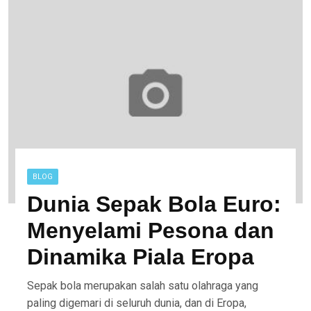
BLOG
Dunia Sepak Bola Euro:
Menyelami Pesona dan
Dinamika Piala Eropa
Sepak bola merupakan salah satu olahraga yang
paling digemari di seluruh dunia, dan di Eropa,