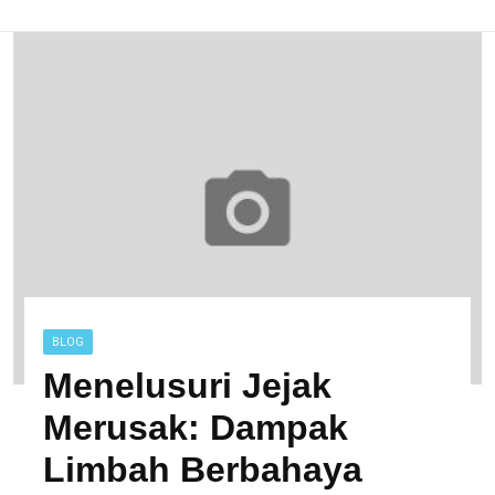
BLOG
Menelusuri Jejak
Merusak: Dampak
Limbah Berbahaya