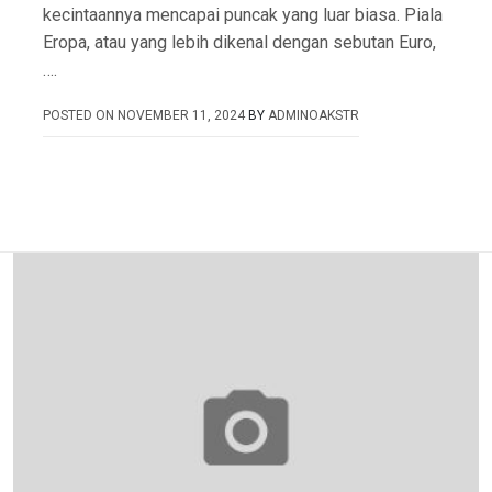
kecintaannya mencapai puncak yang luar biasa. Piala
Eropa, atau yang lebih dikenal dengan sebutan Euro,
….
POSTED ON
NOVEMBER 11, 2024
BY
ADMINOAKSTR