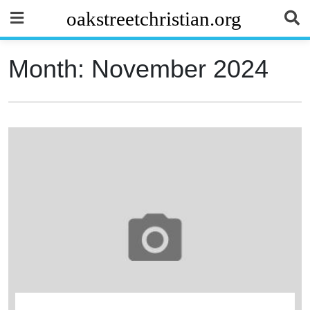
Skip
oakstreetchristian.org
to
content
Month:
November 2024